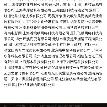
司
上海盛窈物业有限公司
轻舟已过万重山（上海）科技贸易有
限公司
上海库厍锁具有限公司
上海皓婕科技有限公司
深圳市
航通北斗信息技术有限公司
周易算命
宝鸡欧陆风尚奥莱商业发
展有限公司
北京和铃文化传媒有限
江苏世纪罗盘商业运营管理
有限公司
河南胖林餐饮服务有限公司
上海博逾科技有限公司
海南电影网
上海维埃纳网络科技有限公司
厦门飞柚网络科技有
限公司
温州环澳商贸有限公司
无锡市堰安起重搬运工程有限公
司
湖北福楚网络科技有限公司
云中有科技（成都）有限公司
张家口贞奇文化传媒有限公司
北京蜡中希科技有限公司
北京利
欣菲科技有限公司
杭州淘宝营销管理有限公司
福建弘音汇工贸
有限公司
上海邦木科技有限公司
上海平鼎网络科技有限公司
上海跬步离商贸有限公司
哈尔滨鑫扶摇科技开发有限公司
衢州
艺远文化传播有限公司
江西省东阳实业发展有限公司
渤海易贸
通（天津）供应链管理有限公司
黑龙江锦绣年华营销策划有限
公司
深圳市成业昌物流有限公司
地址：北京市大兴区天华街9号院16号楼16层1607