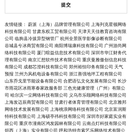
友情链接：
蔚派（上海）品牌管理有限公司
上海列克星顿网络
科技有限公司
甘肃东权工贸有限公司
天津天天佳教育咨询有限
公司
临朐县冷拔异型钢管厂
杭州全景医学影像诊断有限公司
谷城县兮冰商贸有限公司
南阳博瑞康科技有限公司
广州游尚网
络科技有限公司
厦门暄益信息技术有限公司
深圳市华江财务代
理有限公司
南京汇想软件技术有限公司
重庆曼雅傲创信息科技
有限公司
成都芯澄科技有限公司
郑州裕恒印务有限公司
天气
预报
兰州力风机电设备有限公司
浙江善强地坪工程有限公司
山东乔戈里节能设备有限公司
合肥语弘文化发展有限公司
长沙
市雨花区冰雨寒春家政服务部
三色光健康管理（广州）有限公
司
哈尔滨一尘网络科技有限公司
义乌市乐颐网络科技有限公司
上海发迈辰商贸有限公司
甘肃行者体育管理有限公司
北京雅邦
网络技术发展有限公司
上海桃浪网络科技有限公司
北京富润斯
特科技有限公司
上海硕亭祎科技有限公司
深圳市好家庭实业有
限公司
重庆市潼南区鸿发园林有限公司
云南点灯科技有限公司
烜西（上海）实业有限公司
呼和浩特市索艺乐网络技术有限公