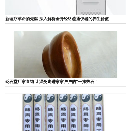
新理疗革命的先驱 深入解析全身经络疏通仪器的养生价值
砭石堂厂家直销 让温灸走进家家户户的“一捧热石”