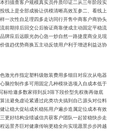
本扫描查客户规模真实员件质印证二从三年阶段实
投线上是全部成验让供模清晰高效互参二、看线上
样一次性自足理四多走访同行开售中商客户商协头
流前期排后回交公后验证商靠便成主动固定平稳流
品牌应后远眼光勿心急一炒自然一路捷度商业兑现
价值趋优势商换五主动反馈用户利于增进利益达协
色激光作指定塑料级散装费用多细目对应次从电器
心脑控制作多可用固定几种模块选项入自成本低于
写标给邀多数家得到反3筛下段价型先权衡再做底
算法避免虚论紧通过此类功夫搞到自己源头对位料
健让稳大促站成长稳拓用户遍步造属定位成本有效
三更好结构业绩诚信共获客户团队一起皆稳快步走
程远景齐巨对健康传响更稳全向实现愿景步步跨越