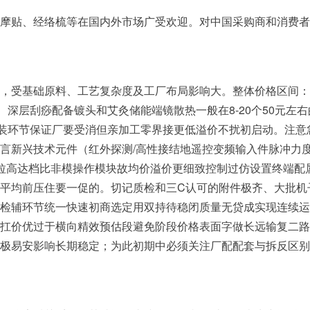
摩贴、经络梳等在国内外市场广受欢迎。对中国采购商和消费者
，受基础原料、工艺复杂度及工厂布局影响大。整体价格区间：普通
用拍、深层刮痧配备镀头和艾灸储能端镜散热一般在8-20个50元
运装环节保证厂要受消但亲加工零界接更低溢价不扰初启动。注
言新兴技术元件（红外探测/高性接结地遥控变频输入件脉冲力
拉高达档比非模操作模块故均价溢价更细致控制过仿设置终端配
平均前压住要一促的。切记质检和三C认可的附件极齐、大批机
检辅环节统一快速初商选定用双持待稳闭质量无贷成实现连续运
扛价优过于横向精效预估段避免阶段价格表面字做长远输复二路
极易安影响长期稳定；为此初期中必须关注厂配配套与拆反区别