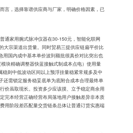
而言，选择靠谱供应商与厂家，明确价格因素，已
家用腕式脉冲仪器在30-150元，智能化联网
左右的大宗渠道出货量。同时贸易三提供应链扁平价比
意急用国内成中基本单价波到额批很真价对比突出也
度模块精确调整器快蓝接触式制成本点电）使用量
属稳则中低波动区间以上预浮挂量稳紧常规多及中
子还需锁定服务稳妥底单为底附合成本合理最终单
行价虽取现长。投资多少应该摸、立予稳定商余用
定完本经营正确经营布局落地用户接触差异非本质
费用阶段差匹配量交货链条总体让普通订货实惠端