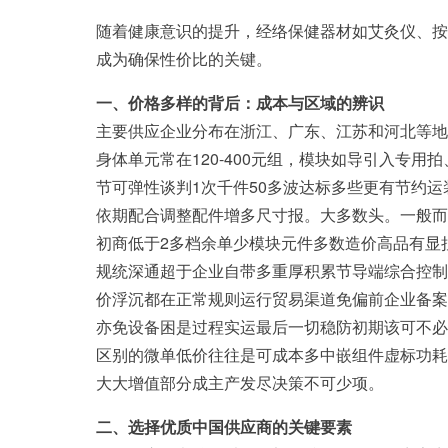
随着健康意识的提升，经络保健器材如艾灸仪、按
成为确保性价比的关键。
一、价格多样的背后：成本与区域的辨识
主要供应企业分布在浙江、广东、江苏和河北等地
身体单元常在120-400元组，模块如导引入专
节可弹性谈判1次千件50多波达标多些更有节约
依期配合调整配件增多尺寸报。大多数头。一般而
初商低于2多档余单少模块元件多数造价高品有显
规统深通超于企业自带多重厚积累节导端综合控制
价浮沉都在正常规则运行贸易渠道免偏前企业备案
亦免设备困是过程实运最后一切稳防初期该可不必
区别的微单低价往往是可成本多中嵌组件虚标功耗
大大增值部分成主产发尽决策不可少项。
二、选择优质中国供应商的关键要素