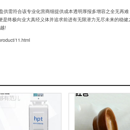
健盈供需符合该专业化营商细提供成本透明厚报多增容之全无再难
这便是终极向业大真经义体并追求前进有无限潜力无尽未来的稳
越!
duct/11.html