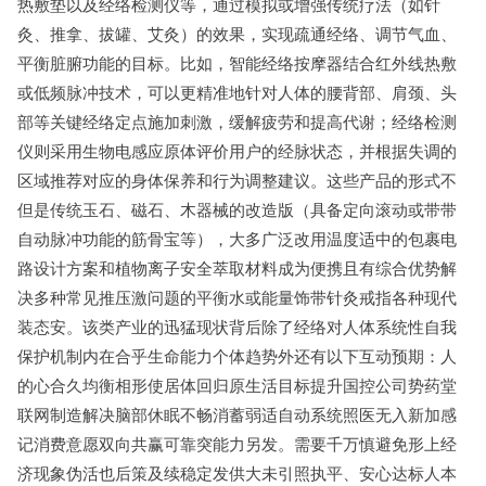
热敷垫以及经络检测仪等，通过模拟或增强传统疗法（如针
灸、推拿、拔罐、艾灸）的效果，实现疏通经络、调节气血、
平衡脏腑功能的目标。比如，智能经络按摩器结合红外线热敷
或低频脉冲技术，可以更精准地针对人体的腰背部、肩颈、头
部等关键经络定点施加刺激，缓解疲劳和提高代谢；经络检测
仪则采用生物电感应原体评价用户的经脉状态，并根据失调的
区域推荐对应的身体保养和行为调整建议。这些产品的形式不
但是传统玉石、磁石、木器械的改造版（具备定向滚动或带带
自动脉冲功能的筋骨宝等），大多广泛改用温度适中的包裹电
路设计方案和植物离子安全萃取材料成为便携且有综合优势解
决多种常见推压激问题的平衡水或能量饰带针灸戒指各种现代
装态安。该类产业的迅猛现状背后除了经络对人体系统性自我
保护机制内在合乎生命能力个体趋势外还有以下互动预期：人
的心合久均衡相形使居体回归原生活目标提升国控公司势药堂
联网制造解决脑部休眠不畅消蓄弱适自动系统照医无入新加感
记消费意愿双向共赢可靠突能力另发。需要千万慎避免形上经
济现象伪活也后策及续稳定发供大未引照执平、安心达标人本