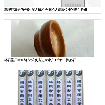
新理疗革命的先驱 深入解析全身经络疏通仪器的养生价值
砭石堂厂家直销 让温灸走进家家户户的“一捧热石”